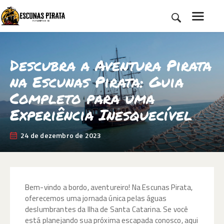
Descubra a Aventura Pirata
HOME
na Escunas Pirata: Guia
SOBRE NÓS
Completo para uma
ROTEIROS
Experiência Inesquecível
BLOG
CONTATO
24 de dezembro de 2023
Bem-vindo a bordo, aventureiro! Na Escunas Pirata,
oferecemos uma jornada única pelas águas
deslumbrantes da Ilha de Santa Catarina. Se você
está planejando sua próxima escapada conosco, aqui